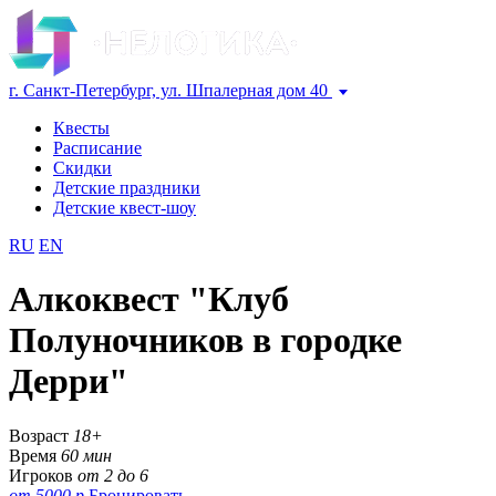
г. Санкт-Петербург, ул. Шпалерная дом 40
Квесты
Расписание
Скидки
Детские праздники
Детские квест-шоу
RU
EN
Алкоквест "Клуб
Полуночников в городке
Дерри"
Возраст
18+
Время
60 мин
Игроков
от 2 до 6
от 5000 р
Бронировать