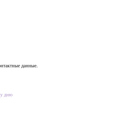
онтактные данные.
му дню