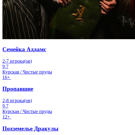
Семейка Аддамс
2-7 игрока(ов)
9,7
Курская / Чистые пруды
16+
Пропавшие
2-8 игрока(ов)
9,7
Курская / Чистые пруды
12+
Подземелье Дракулы