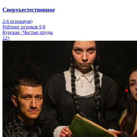
Сверхъестественное
2-6 игрока(ов)
Рейтинг игроков 9,8
Курская / Чистые пруды
12+